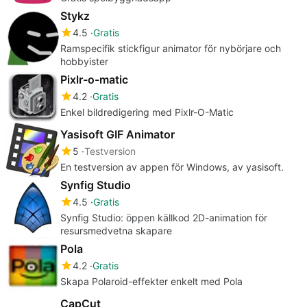
Stykz
4.5
Gratis
Ramspecifik stickfigur animator för nybörjare och
hobbyister
Pixlr-o-matic
4.2
Gratis
Enkel bildredigering med Pixlr-O-Matic
Yasisoft GIF Animator
5
Testversion
En testversion av appen för Windows, av yasisoft.
Synfig Studio
4.5
Gratis
Synfig Studio: öppen källkod 2D-animation för
resursmedvetna skapare
Pola
4.2
Gratis
Skapa Polaroid-effekter enkelt med Pola
CapCut