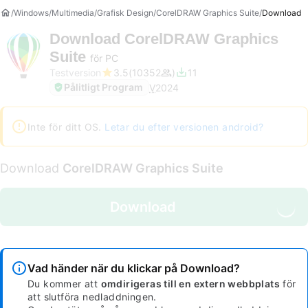
Windows
Multimedia
Grafisk Design
CorelDRAW Graphics Suite
Download
Download
CorelDRAW Graphics
Suite
för PC
Testversion
3.5
10352
11
Pålitligt Program
V
2024
Inte för ditt OS.
Letar du efter versionen android?
Download
CorelDRAW Graphics Suite
Download
Vad händer när du klickar på Download?
Du kommer att
omdirigeras till en extern webbplats
för
att slutföra nedladdningen.