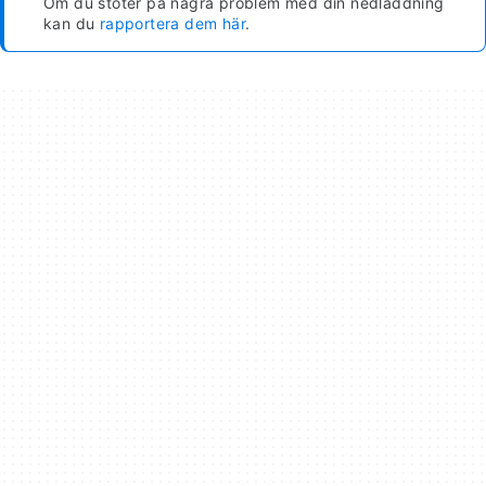
Om du stöter på några problem med din nedladdning
kan du
rapportera dem här
.