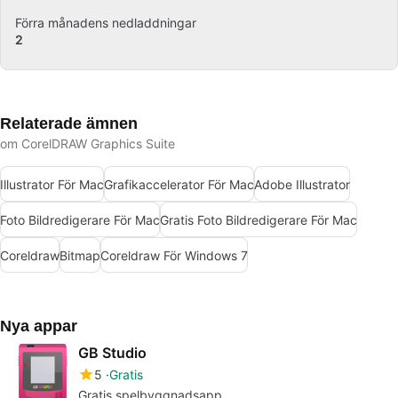
Förra månadens nedladdningar
2
Relaterade ämnen
om CorelDRAW Graphics Suite
Illustrator För Mac
Grafikaccelerator För Mac
Adobe Illustrator
Foto Bildredigerare För Mac
Gratis Foto Bildredigerare För Mac
Coreldraw
Bitmap
Coreldraw För Windows 7
Nya appar
GB Studio
5
Gratis
Gratis spelbyggnadsapp