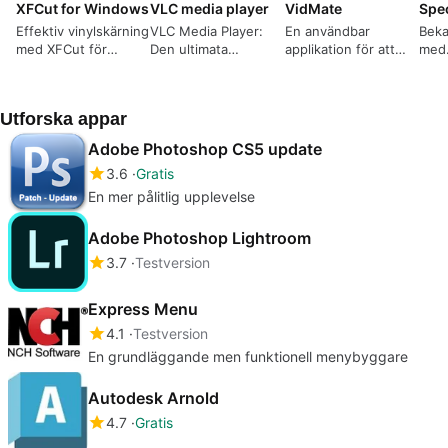
XFCut for Windows
VLC media player
VidMate
Spe
Effektiv vinylskärning
VLC Media Player:
En användbar
Beka
med XFCut för
Den ultimata
applikation för att
med
Windows
spelaren för flera
ladda ner videor
spec
format
komp
PC.
Utforska appar
Adobe Photoshop CS5 update
3.6
Gratis
En mer pålitlig upplevelse
Adobe Photoshop Lightroom
3.7
Testversion
Express Menu
4.1
Testversion
En grundläggande men funktionell menybyggare
Autodesk Arnold
4.7
Gratis